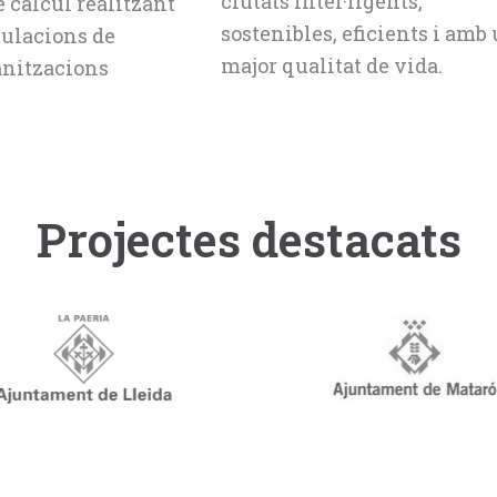
ciutats intel·ligents,
e càlcul realitzant
sostenibles, eficients i amb
ulacions de
major qualitat de vida.
anitzacions
Projectes destacats
Projectes destacats