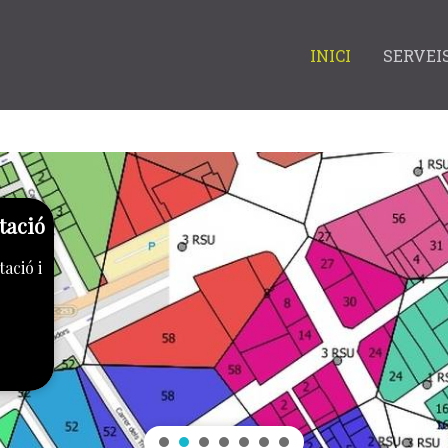
INICI
SERVEI
tació
ació i