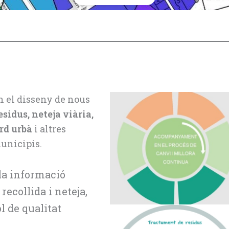
n el disseny de nous
esidus,
neteja viària,
erd urbà
i altres
municipis.
la informació
ecollida i neteja,
l de qualitat