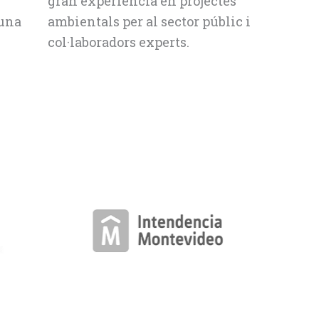
gran experiència en projectes
 una
ambientals per al sector públic i
col·laboradors experts.