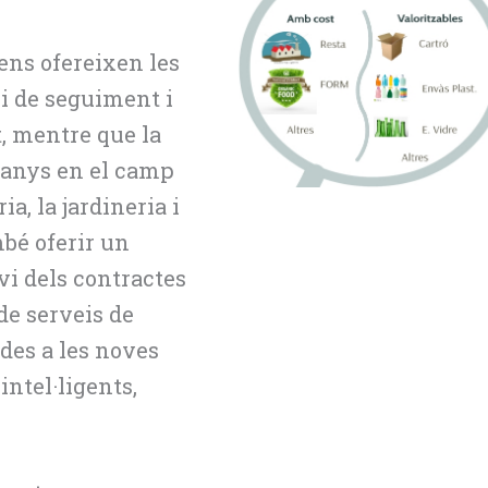
ens ofereixen les
i de seguiment i
t, mentre que la
 anys en el camp
ia, la jardineria i
bé oferir un
vi dels contractes
de serveis de
ades a les noves
intel·ligents,