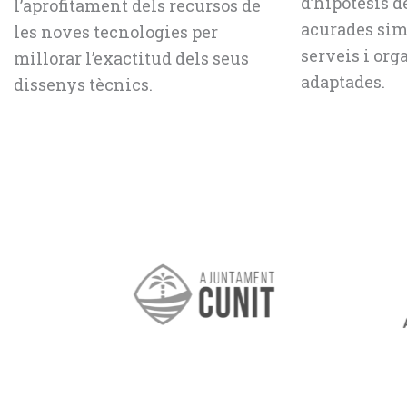
d’hipòtesis d
l’aprofitament dels recursos de
acurades sim
les noves tecnologies per
serveis i org
millorar l’exactitud dels seus
adaptades.
dissenys tècnics.